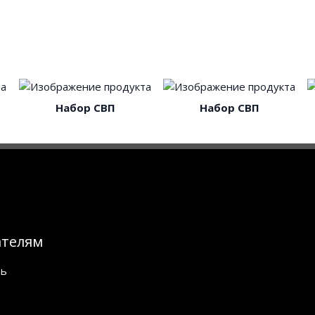
Набор СВП
Набор СВП
ателям
ть