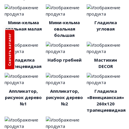
Мини-кельма
Мини-кельма
Гладилка
овальная малая
овальная
угловая
большая
Скачать каталог
Гладилка
Набор гребней
Мастихин
трапецевидная
DECOR
Аппликатор,
Аппликатор,
Гладилка
рисунок дерево
рисунок дерево
«Венецианская»
№1
№2
260х120
трапециевидная